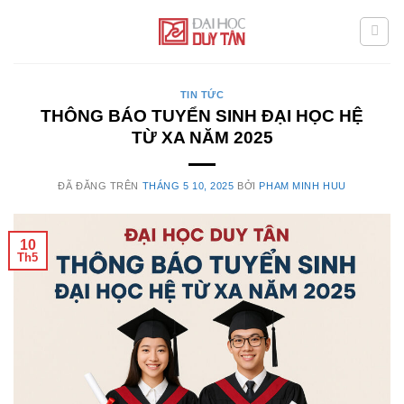
Chuyển
đến
nội
dung
TIN TỨC
THÔNG BÁO TUYỂN SINH ĐẠI HỌC HỆ
TỪ XA NĂM 2025
ĐÃ ĐĂNG TRÊN
THÁNG 5 10, 2025
BỞI
PHAM MINH HUU
10
Th5